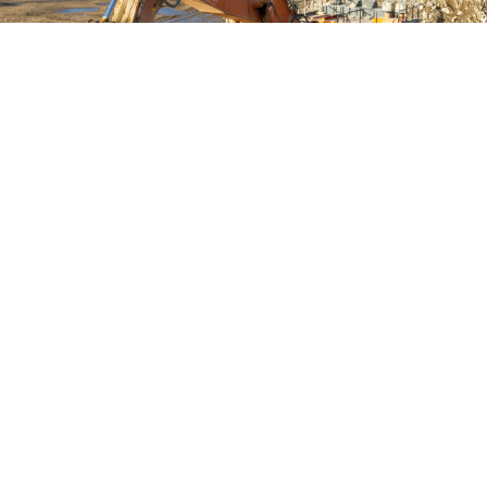
Demontage
von Gebäuden und
anderen Bauwerken
Unsere Demontageleistungen richten sich an
unterschiedlichste Bauwerke:
Industrie- & Produktionsanlagen
Rückbau von Fabriken, Maschinenparks und
Industriekomplexen.