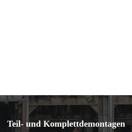
Demontage
Abbruch Landwehr
Industrieanlagen, Kraftwerke, Brücken oder
Gebäudeelemente
kontrolliert,
sicher und effizient
Wiederverwertung von Materialien
effiziente Trennung von Baustoffen
Teil- und Komplettdemontagen