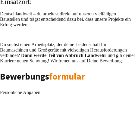
Einsatzort:
Deutschlandweit – du arbeitest direkt auf unseren vielfältigen
Baustellen und trägst entscheidend dazu bei, dass unsere Projekte ein
Erfolg werden.
Du suchst einen Arbeitsplatz, der deine Leidenschaft für
Baumaschinen und Großgeräte mit vielseitigen Herausforderungen
verbindet?
Dann werde Teil von Abbruch Landwehr
und gib deiner
Karriere neuen Schwung! Wir freuen uns auf Deine Bewerbung.
Bewerbungs
formular
Bitte lasse dieses Feld leer.
Bitte lasse dieses Feld leer.
Persönliche Angaben
Vorname*
Nachname*
E-Mail*
Dient lediglich der Überprüfung